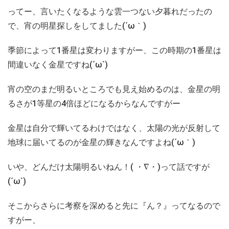
ってー、言いたくなるような雲一つない夕暮れだったの
で、宵の明星探しをしてました(´ω｀)
季節によって1番星は変わりますがー、この時期の1番星は
間違いなく金星ですね(´ω`)
宵の空のまだ明るいところでも見え始めるのは、金星の明
るさが1等星の4倍ほどになるからなんですがー
金星は自分で輝いてるわけではなく、太陽の光が反射して
地球に届いてるのが金星の輝きなんですよね(´ω｀)
いや、どんだけ太陽明るいねん！( ・∇・)って話ですが
(´ω`)
そこからさらに考察を深めると先に『ん？』ってなるので
すがー、