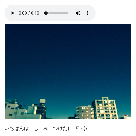
いちばんぼーしーみーつけた( ・∇・)/