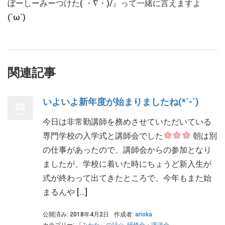
ぼーしーみーつけた( ・∇・)/』って一緒に言えますよ
(´ω`)
関連記事
いよいよ新年度が始まりましたね(*´-`)
02
今日は非常勤講師を務めさせていただいている
専門学校の入学式と講師会でした
朝は別
の仕事があったので、講師会からの参加となり
ましたが、学校に着いた時にちょうど新入生が
式が終わって出てきたところで、今年もまた始
まるんや […]
公開済み: 2018年4月2日
作成者:
arioka
カテゴリー:
『みかた』の話☆
,
研修会・講演会