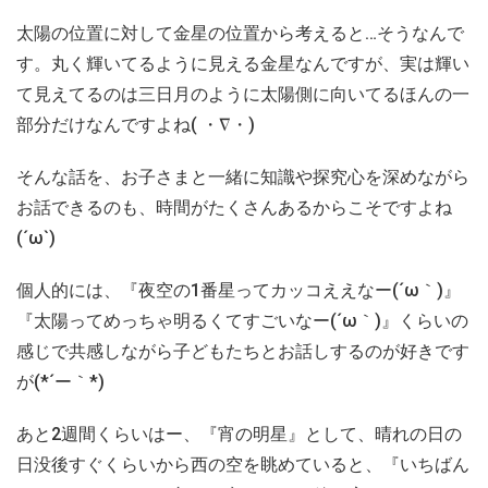
太陽の位置に対して金星の位置から考えると…そうなんで
す。丸く輝いてるように見える金星なんですが、実は輝い
て見えてるのは三日月のように太陽側に向いてるほんの一
部分だけなんですよね( ・∇・)
そんな話を、お子さまと一緒に知識や探究心を深めながら
お話できるのも、時間がたくさんあるからこそですよね
(´ω`)
個人的には、『夜空の1番星ってカッコええなー(´ω｀)』
『太陽ってめっちゃ明るくてすごいなー(´ω｀)』くらいの
感じで共感しながら子どもたちとお話しするのが好きです
が(*´ー｀*)
あと2週間くらいはー、『宵の明星』として、晴れの日の
日没後すぐくらいから西の空を眺めていると、『いちばん