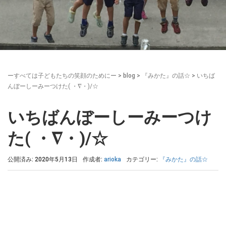
ーすべては子どもたちの笑顔のためにー
>
blog
>
『みかた』の話☆
>
いちば
んぼーしーみーつけた( ・∇・)/☆
いちばんぼーしーみーつけ
た( ・∇・)/☆
公開済み: 2020年5月13日
作成者:
arioka
カテゴリー:
『みかた』の話☆