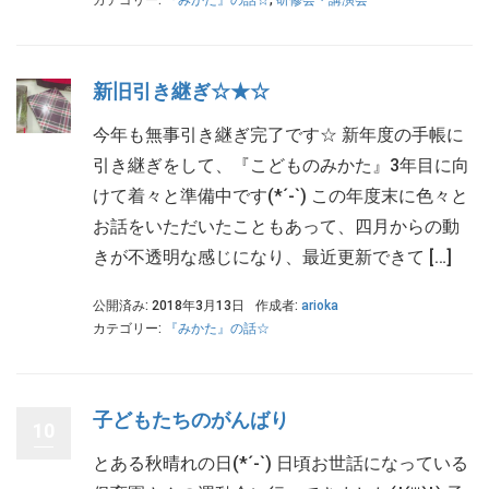
新旧引き継ぎ☆★☆
今年も無事引き継ぎ完了です☆ 新年度の手帳に
引き継ぎをして、『こどものみかた』3年目に向
けて着々と準備中です(*´-`) この年度末に色々と
お話をいただいたこともあって、四月からの動
きが不透明な感じになり、最近更新できて […]
公開済み: 2018年3月13日
作成者:
arioka
カテゴリー:
『みかた』の話☆
子どもたちのがんばり
10
とある秋晴れの日(*´-`) 日頃お世話になっている