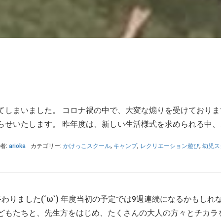
てしまいました。 コロナ禍の中で、大変な煽りを受けております
せいたします。 昨年度は、新しい生活様式を求められる中、こ
者:
arioka
カテゴリー:
かけっこスクール
,
キャンプ
,
レクリエーション遊び
,
幼児ス
わりました(´ω`) 年度当初の予定では9週連続になるかもし
どもたちと、先生方をはじめ、たくさんの大人の方々とチカラを合