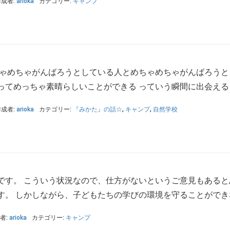
作成者:
arioka
カテゴリー:
キャンプ
ちゃめちゃがんばろうとしている人とめちゃめちゃがんばろう
てめっちゃ素晴らしいことができる っていう瞬間に出会えること
作成者:
arioka
カテゴリー:
『みかた』の話☆
,
キャンプ
,
自然学校
です。 こういう状況なので、仕方がないというご意見もあると
。 しかしながら、子どもたちの学びの環境を守ることができな
者:
arioka
カテゴリー:
キャンプ