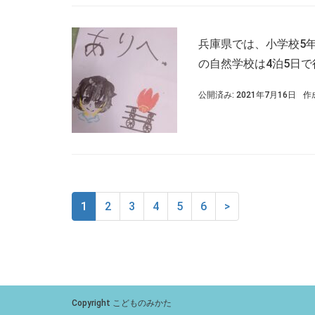
兵庫県では、小学校5
の自然学校は4泊5日で
公開済み: 2021年7月16日
作
1
2
3
4
5
6
>
Copyright こどものみかた