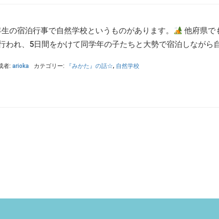
年生の宿泊行事で自然学校というものがあります。
他府県で
行われ、5日間をかけて同学年の子たちと大勢で宿泊しながら自然
成者:
arioka
カテゴリー:
『みかた』の話☆
,
自然学校