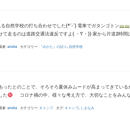
る自然学校の打ち合わせでした(*´-`) 電車でガタンゴトン
走るのは道路交通法違反ですよ( ・∇・)) 家から片道2時間ほ 
成者:
arioka
カテゴリー:
『みかた』の話☆
,
自然学校
あったとのことで、そろそろ夏休みムードが高まってきてい
した
コロナ禍の中、様々な考え方で、大切なことをみんなで
成者:
arioka
カテゴリー:
キャンプ
タグ:
キャンプ
,
しまなみ