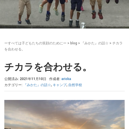
ーすべては子どもたちの笑顔のためにー
>
blog
>
『みかた』の話☆
>
チカラ
を合わせる。
チカラを合わせる。
公開済み: 2021年11月10日
作成者:
arioka
カテゴリー:
『みかた』の話☆
,
キャンプ
,
自然学校